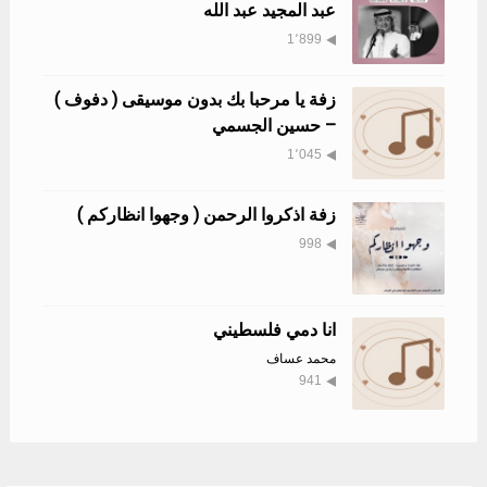
عبد المجيد عبد الله
1٬899
زفة يا مرحبا بك بدون موسيقى ( دفوف )
– حسين الجسمي
1٬045
زفة اذكروا الرحمن ( وجهوا انظاركم )
998
انا دمي فلسطيني
محمد عساف
941