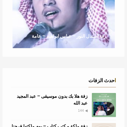
زفة استدل النور – عباس ابراهيم – عامة
احدث الزفات
زفة هلا بك بدون موسيقى – عبد المجيد
عبد الله
144
زفة ملكة و كتب كتاب – يوم ملكتها فرحنا