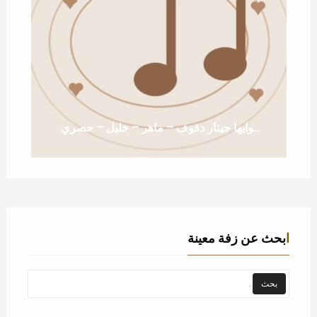
زفة خطوايها جيتار دفوف – ماهر – خليل – حصري
ابحث عن زفة معينة