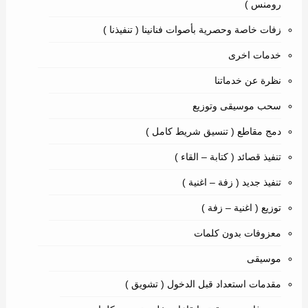
رومنس )
زفات خاصة وحصرية بأصوات فنانينا ( تنفيذنا )
خدمات اخرى
نظرة عن خدماتنا
سحب موسيقى وتوزيع
دمج مقاطع ( تنسيق شريط كامل )
تنفيذ قصائد ( كتابة – القاء )
تنفيذ جديد ( زفة – اغنية )
توزيع ( اغنية – زفة )
معزوفات بدون كلمات
موسيقى
مقدمات استعداد قبل الدخول ( تشويق )