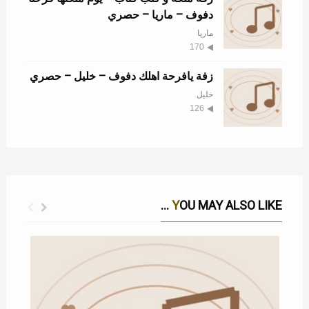
دفوف – ماريا – حصري
ماريا
170
زفة يافرحة اهلك دفوف – خليل – حصري
خليل
126
YOU MAY ALSO LIKE ...