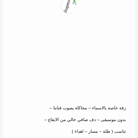
ماهر الأمير
11
زفة خاصة بالاسماء – محاكاة بصوت فناننا –
بدون موسيقى – دف صافي خالي من الايقاع –
تناسب ( طلة – مسار – اهداء )