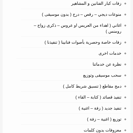
زفات كبار الفنانين و المشاهير
منوعات ديجي – رقص – درج ( بدون موسيقى )
اغاني ( اهداء من العريس او عروس – ذكرى زواج –
رومنس )
زفات خاصة وحصرية بأصوات فنانينا ( تنفيذنا )
خدمات اخرى
نظرة عن خدماتنا
سحب موسيقى وتوزيع
دمج مقاطع ( تنسيق شريط كامل )
تنفيذ قصائد ( كتابة – القاء )
تنفيذ جديد ( زفة – اغنية )
توزيع ( اغنية – زفة )
معزوفات بدون كلمات