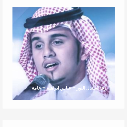
زفة استدل النور – عباس ابراهيم – عامة