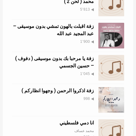
محمد ( لحن 2 )
5٬813
زفة اقبلت بالهون تمشي بدون موسيقى –
عبد المجيد عبد الله
1٬900
زفة يا مرحبا بك بدون موسيقى ( دفوف )
– حسين الجسمي
1٬045
زفة اذكروا الرحمن ( وجهوا انظاركم )
998
انا دمي فلسطيني
محمد عساف