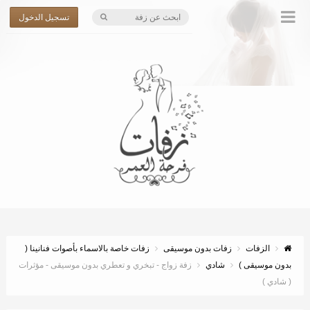
تسجيل الدخول
الزفات
زفات بدون موسيقى
زفات خاصة بالاسماء بأصوات فنانينا (
بدون موسيقى )
شادي
زفة زواج - تبخري و تعطري بدون موسيقى - مؤثرات
( شادي )