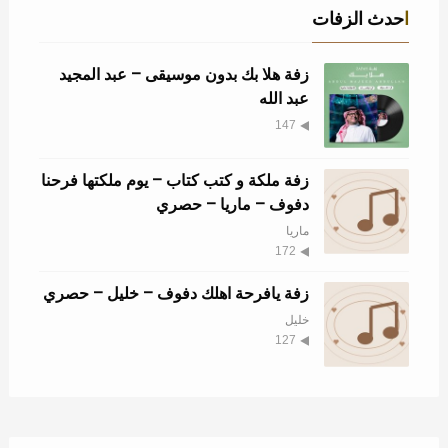
احدث الزفات
زفة هلا بك بدون موسيقى – عبد المجيد
عبد الله
147
زفة ملكة و كتب كتاب – يوم ملكتها فرحنا
دفوف – ماريا – حصري
ماريا
172
زفة يافرحة اهلك دفوف – خليل – حصري
خليل
127