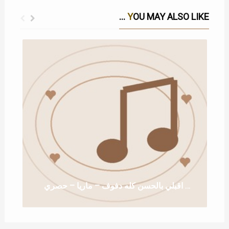
YOU MAY ALSO LIKE ...
زفة اقبلي بالحسن كله دفوف – ماريا – حصري