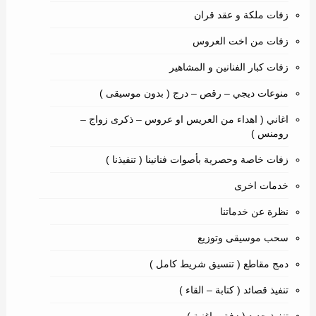
زفات ملكة و عقد قران
زفات من اخت العروس
زفات كبار الفنانين و المشاهير
منوعات ديجي – رقص – درج ( بدون موسيقى )
اغاني ( اهداء من العريس او عروس – ذكرى زواج –
رومنس )
زفات خاصة وحصرية بأصوات فنانينا ( تنفيذنا )
خدمات اخرى
نظرة عن خدماتنا
سحب موسيقى وتوزيع
دمج مقاطع ( تنسيق شريط كامل )
تنفيذ قصائد ( كتابة – القاء )
تنفيذ جديد ( زفة – اغنية )