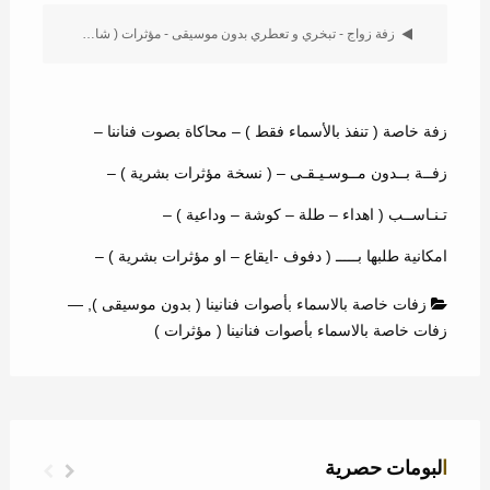
زفة زواج - تبخري و تعطري بدون موسيقى - مؤثرات ( شادي )
زفة خاصة ( تنفذ بالأسماء فقط ) – محاكاة بصوت فناننا –
زفــة بــدون مــوسـيـقـى – ( نسخة مؤثرات بشرية ) –
تـنـاســب ( اهداء – طلة – كوشة – وداعية ) –
امكانية طلبها بـــــ ( دفوف -ايقاع – او مؤثرات بشرية ) –
زفات خاصة بالاسماء بأصوات فنانينا ( بدون موسيقى )
,
—
زفات خاصة بالاسماء بأصوات فنانينا ( مؤثرات )
البومات حصرية