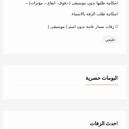
امكانية طلبها بدون موسيقى ( دفوف -ايقاع – مؤثرات) –
امكانية طلب الزفة بالاسماء.
زفات مسار عامة بدون اسم ( موسيقى )
خليجي
البومات حصرية
احدث الزفات