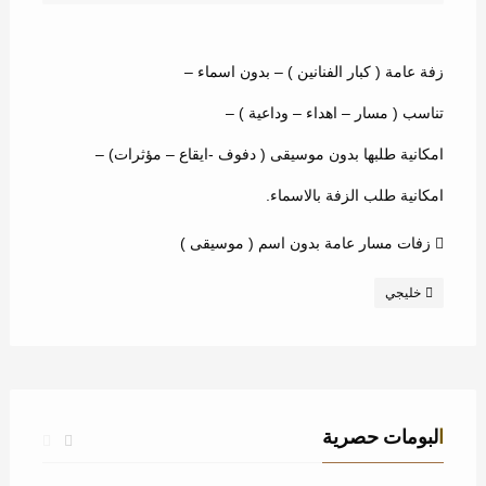
زفة عامة ( كبار الفنانين ) – بدون اسماء –
تناسب ( مسار – اهداء – وداعية ) –
امكانية طلبها بدون موسيقى ( دفوف -ايقاع – مؤثرات) –
امكانية طلب الزفة بالاسماء.
زفات مسار عامة بدون اسم ( موسيقى )
خليجي
البومات حصرية
زفة استدل النور – عباس ابراهيم – عامة