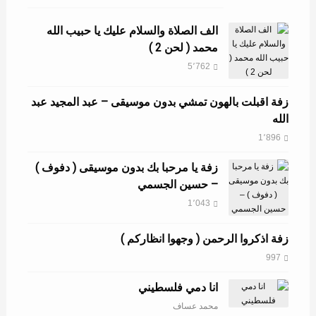
الف الصلاة والسلام عليك يا حبيب الله
محمد ( لحن 2 )
5٬762
زفة اقبلت بالهون تمشي بدون موسيقى – عبد المجيد عبد
الله
1٬896
زفة يا مرحبا بك بدون موسيقى ( دفوف )
– حسين الجسمي
1٬043
زفة اذكروا الرحمن ( وجهوا انظاركم )
997
انا دمي فلسطيني
محمد عساف