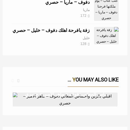
دفوف – ماريا – حصري
ماريا
172
زفة يافرحة اهلك دفوف – خليل – حصري
خليل
128
YOU MAY ALSO LIKE ...
اقبلي بالزين واحساس المعاني دفوف – ماهر الامير – حصري