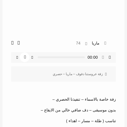
ماريا
74
00:00
زفة عروستنا دفوف – ماريا – حصري
زفة خاصة بالاسماء – تنفيذنا الحصري –
بدون موسيقى – دف صافي خالي من الايقاع –
تناسب ( طلة – مسار – اهداء )