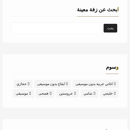
ابحث عن زفة معينة
وسوم
اغاني عربية بدون موسيقى
ايقاع بدون موسيقى
حجازي
خليجي
شامي
عروستين
فصحى
موسيقى