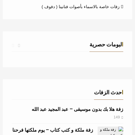
زفات خاصة بالاسماء بأصوات فنانينا ( دفوف )
البومات حصرية
زفة استدل النور – عباس ابراهيم – عامة
احدث الزفات
زفة هلا بك بدون موسيقى – عبد المجيد عبد الله
149
زفة ملكة و كتب كتاب – يوم ملكتها فرحنا