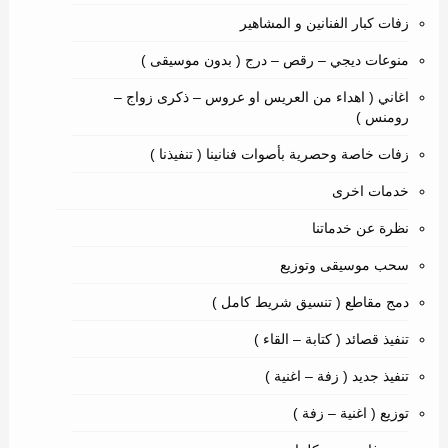
زفات كبار الفنانين و المشاهير
منوعات ديجي – رقص – درج ( بدون موسيقى )
اغاني ( اهداء من العريس او عروس – ذكرى زواج –
رومنس )
زفات خاصة وحصرية بأصوات فنانينا ( تنفيذنا )
خدمات اخرى
نظرة عن خدماتنا
سحب موسيقى وتوزيع
دمج مقاطع ( تنسيق شريط كامل )
تنفيذ قصائد ( كتابة – القاء )
تنفيذ جديد ( زفة – اغنية )
توزيع ( اغنية – زفة )