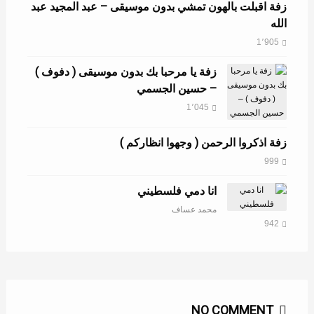
زفة اقبلت بالهون تمشي بدون موسيقى – عبد المجيد عبد
الله
1٬905
زفة يا مرحبا بك بدون موسيقى ( دفوف )
– حسين الجسمي
1٬045
زفة اذكروا الرحمن ( وجهوا انظاركم )
999
انا دمي فلسطيني
محمد عساف
942
NO COMMENT