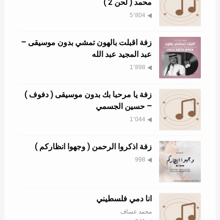
محمد ( لحن 2 )
5٬804
زفة اقبلت بالهون تمشي بدون موسيقى –
عبد المجيد عبد الله
1٬898
زفة يا مرحبا بك بدون موسيقى ( دفوف )
– حسين الجسمي
1٬044
زفة اذكروا الرحمن ( وجهوا انظاركم )
998
انا دمي فلسطيني
محمد عساف