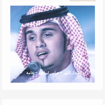
زفة استدل النور – عباس ابراهيم – عامة