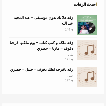
احدث الزفات
زفة هلا بك بدون موسيقى – عبد المجيد
عبد الله
145
زفة ملكة و كتب كتاب – يوم ملكتها فرحنا
دفوف – ماريا – حصري
ماريا
171
زفة يافرحة اهلك دفوف – خليل – حصري
خليل
127