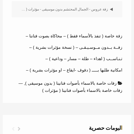
زفة عروس - الجمال المحتشم بدون موسيقى - مؤثرات ( خليل )
زفة خاصة ( تنفذ بالأسماء فقط ) – محاكاة بصوت فناننا –
زفــة بــدون مــوسـيـقـى – ( نسخة مؤثرات بشرية ) –
تـنـاســب ( اهداء – طلة – مسار – وداعية ) –
امكانية طلبها بـــــ ( دفوف -ايقاع – او مؤثرات بشرية ) –
زفات خاصة بالاسماء بأصوات فنانينا ( بدون موسيقى )
,
—
زفات خاصة بالاسماء بأصوات فنانينا ( مؤثرات )
البومات حصرية