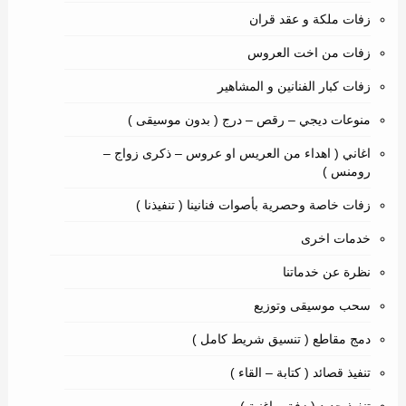
زفات ملكة و عقد قران
زفات من اخت العروس
زفات كبار الفنانين و المشاهير
منوعات ديجي – رقص – درج ( بدون موسيقى )
اغاني ( اهداء من العريس او عروس – ذكرى زواج –
رومنس )
زفات خاصة وحصرية بأصوات فنانينا ( تنفيذنا )
خدمات اخرى
نظرة عن خدماتنا
سحب موسيقى وتوزيع
دمج مقاطع ( تنسيق شريط كامل )
تنفيذ قصائد ( كتابة – القاء )
تنفيذ جديد ( زفة – اغنية )