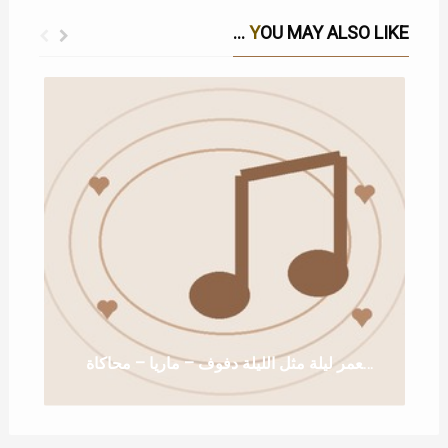
YOU MAY ALSO LIKE ...
زفة مامر بالعمر ليلة مثل الليلة دفوف – ماريا – محاكاة