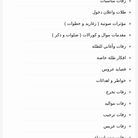
زفات مناسبات
طلات واعلان دخول
مؤثرات صوتية ( زغاريد و خطوات )
مقدمات موال و كورالات ( صلوات و ذكر )
زفات وأغاني للطلة
افكار طلة خاصة
قصايد عروس
خواطر و اهدائات
زفات تخرج
زفات مواليد
زفات ترحيب
زفات عريس
زفات بدون اسماء