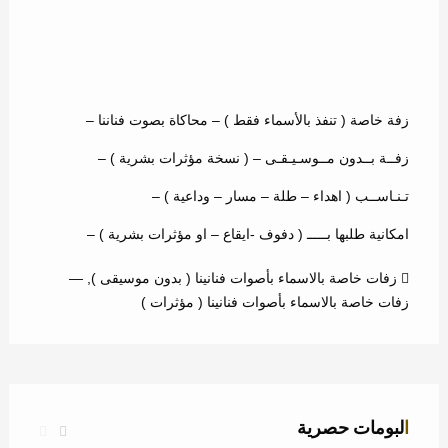
زفة خاصة ( تنفذ بالأسماء فقط ) – محاكاة بصوت فناننا –
زفــة بــدون مــوسـيـقـى – ( نسخة مؤثرات بشرية ) –
تـنـاســب ( اهداء – طلة – مسار – وداعية ) –
امكانية طلبها بـــــ ( دفوف -ايقاع – او مؤثرات بشرية ) –
زفات خاصة بالاسماء بأصوات فنانينا ( بدون موسيقى )
,
—
زفات خاصة بالاسماء بأصوات فنانينا ( مؤثرات )
البومات حصرية
زفة استدل النور – عباس ابراهيم – عامة