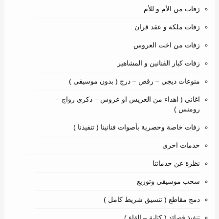
زفات من الأم و للأم
زفات ملكة و عقد قران
زفات من اخت العروس
زفات كبار الفنانين و المشاهير
منوعات ديجي – رقص – درج ( بدون موسيقى )
اغاني ( اهداء من العريس او عروس – ذكرى زواج –
رومنس )
زفات خاصة وحصرية بأصوات فنانينا ( تنفيذنا )
خدمات اخرى
نظرة عن خدماتنا
سحب موسيقى وتوزيع
دمج مقاطع ( تنسيق شريط كامل )
تنفيذ قصائد ( كتابة – القاء )