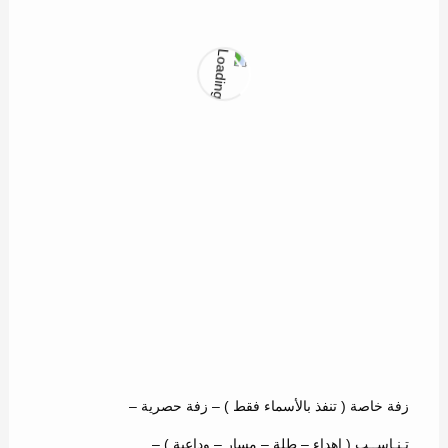
ماهر الأمير
26
زفة خاصة ( تنفذ بالأسماء فقط ) – زفة حصرية –
تـنـاســب ( اهداء – طلة – مسار – وداعية ) –