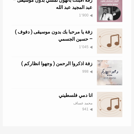
زفة اقبلت بالهون تمشي بدون موسيقى –
عبد المجيد عبد الله
1٬900
زفة يا مرحبا بك بدون موسيقى ( دفوف )
– حسين الجسمي
1٬045
زفة اذكروا الرحمن ( وجهوا انظاركم )
998
انا دمي فلسطيني
محمد عساف
941