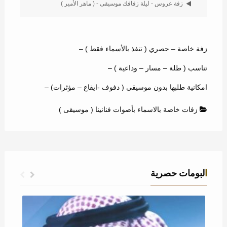
زفة عروس - ليلة زفافك موسيقى - ( ماهر الأمير )
زفة خاصة – حصري ( تنفذ بالأسماء فقط ) –
تناسب ( طلة – مسار – وداعية ) –
امكانية طلبها بدون موسيقى ( دفوف -ايقاع – مؤثرات) –
زفات خاصة بالاسماء بأصوات فنانينا ( موسيقى )
البومات حصرية