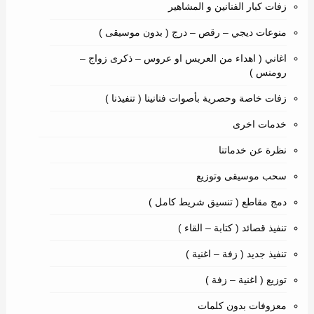
زفات كبار الفنانين و المشاهير
منوعات ديجي – رقص – درج ( بدون موسيقى )
اغاني ( اهداء من العريس او عروس – ذكرى زواج –
رومنس )
زفات خاصة وحصرية بأصوات فنانينا ( تنفيذنا )
خدمات اخرى
نظرة عن خدماتنا
سحب موسيقى وتوزيع
دمج مقاطع ( تنسيق شريط كامل )
تنفيذ قصائد ( كتابة – القاء )
تنفيذ جديد ( زفة – اغنية )
توزيع ( اغنية – زفة )
معزوفات بدون كلمات