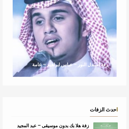
زفة استدل النور – عباس ابراهيم – عامة
احدث الزفات
زفة هلا بك بدون موسيقى – عبد المجيد