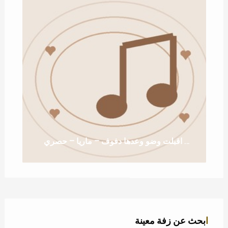
زفة اقبلت وضو وعدها دفوف – ماريا – حصري
ابحث عن زفة معينة