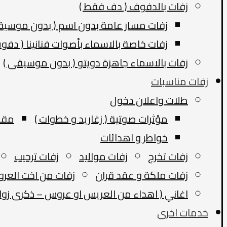
زفات بالدفوف ( دف فقط )
زفات مسار عامة بدون اسم ( بدون موسي
زفات خاصة بالاسماء بأصوات فنانينا ( دفو
زفات بالاسماء جاهزة دويتو ( بدون موسيقى )
زفات مناسبات
طلات واعلان دخول
مؤثرات صوتية ( زغاريد و خطوات )
مقدم
خواطر و اهدائات
زفات تخرج
زفات مواليد
زفات ترحيب
زفات ملكة و عقد قران
زفات من اخت العر
اغاني ( اهداء من العريس او عروس – ذكرى زوا
خدمات اخرى