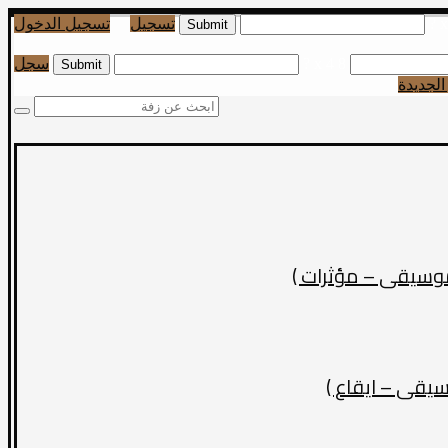
تسجيل
تسجيل الدخول
8 x 4 ?
سجل
لجديدة
وسيقى – مؤثرات )
يقى – ايقاع )