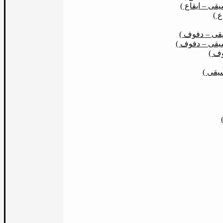
ى – ايقاع )
ع )
قى – دفوف )
يقى – دفوف )
وف )
يقى )