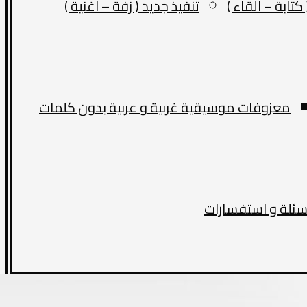
كتابة – القاء )
تنفيذ جديد ( زفة – اغنية )
معزوفات موسيقية غربية و عربية بدون كلمات
سئلة و استفسارات