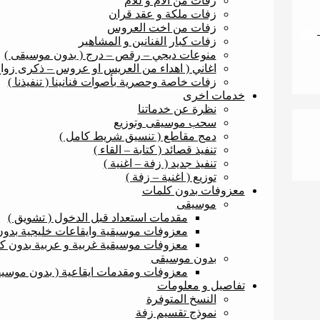
زفات من الأم و للأم
زفات ملكة و عقد قران
زفات من اخت العروس
صري
زفات كبار الفنانين و المشاهير
منوعات ديجي – رقص – درج ( بدون موسيقى )
اغاني ( اهداء من العريس او عروس – ذكرى زوا
زفات خاصة وحصرية بأصوات فنانينا ( تنفيذنا )
خدمات اخرى
نظرة عن خدماتنا
سحب موسيقى وتوزيع
دمج مقاطع ( تنسيق شريط كامل )
تنفيذ قصائد ( كتابة – القاء )
تنفيذ جديد ( زفة – اغنية )
توزيع ( اغنية – زفة )
معزوفات بدون كلمات
موسيقى
مقدمات استعداد قبل الدخول ( تشويق )
معزوفات موسيقية وايقاعات خليجية بدو
معزوفات موسيقية غربية و عربية بدون ك
بدون موسيقى
معزوفات ومقدمات ايقاعية ( بدون موسيق
تفاصيل و معلومات
النسخ المتوفرة
نموذج تقسيم زفة