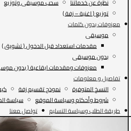
نظرة عن خدماتنا
سحب موسيقى وتوزيع
توزيع ( اغنية – زفة )
معزوفات بدون كلمات
موسيقى
مقدمات استعداد قبل الدخول ( تشويق )
بدون موسيقى
معزوفات ومقدمات ايقاعية ( بدون موسي
تفاصيل و معلومات
النسخ المتوفرة
نموذج تقسيم زفة
كيف
شروط وأحكام وسياسة الموقع
سياسة الط
طريقة الطلب وسياسة التسليم
تواصل معنا