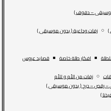
موسيقى – دفوف )
)
زفات وداعية ( بدون موسيقى )
لطلة
افكار طلة خاصة
قصايد عروس
قات
زفات من الأم و للأم
– رقص – درج ( بدون موسيقى )
ذنا )