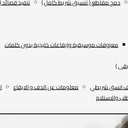
دمج مقاطع ( تنسيق شريط كامل )
تنفيذ قصائد ( 
معزوفات موسيقية وايقاعات خليجية بدون كلمات
قى )
 انسق شريطي
معلومات عن الدف و الايقاع
ا
لب والاستلام