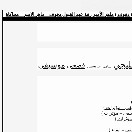
( دفوف )
ماهر الأمير
زفة عهد القبول دفوف – ماهر الامير – محاكاة
ليجي
موسيقى
فصحى
شامي
عروستين
ى – مؤثرات )
قى – مؤثرات )
مؤثرات )
 – ايقاع )