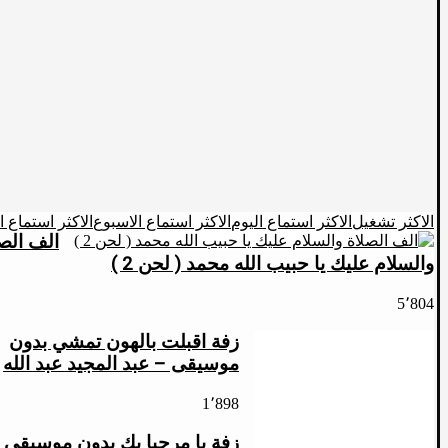
الاكثر تشغيل
الاكثر استماع اليوم
الاكثر استماع الاسبوع
الاكثر استماع 
الف الصل
والسلام عليك يا حبيب الله محمد ( لحن 2 )
5٬804
زفة اقبلت بالهون تمشي بدون
موسيقى – عبد المجيد عبد الله
1٬898
زفة يا مرحبا بك بدون موسيقى (