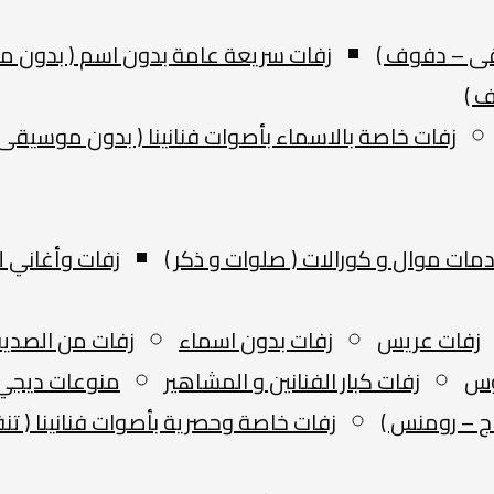
قى – دفوف )
زفات سريعة عامة بدون اسم ( بدون 
ف )
زفات خاصة بالاسماء بأصوات فنانينا ( بدون موسيقى 
ات موال و كورالات ( صلوات و ذكر )
زفات وأغاني ل
زفات عريس
زفات بدون اسماء
زفات من الصدي
وس
زفات كبار الفنانين و المشاهير
منوعات ديجي 
ج – رومنس )
زفات خاصة وحصرية بأصوات فنانينا ( تنفي