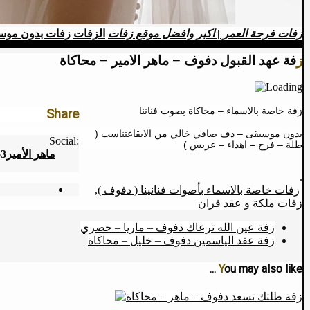
زفات فرحة العمر | اكبر وافضل موقع زفات
الزفات
زفات بدون موس
زفة عهد القبول دفوف – ماهر الامير – محاكاة
زفة خاصة بالاسماء – محاكاة بصوت فناننا
Share
بدون موسيقى – دف صافي خالي من الايقاعتناسب (
Social:
طلة – فرح – اهداء – عريس )
ماهر الأمير
63
.
زفات خاصة بالاسماء بأصوات فنانينا ( دفوف )
,
زفات ملكة و عقد قران
زفة عين الله ترعاك دفوف – ماريا – حصري
زفة عقد الياسمين دفوف – خليل – محاكاة
You may also like ...