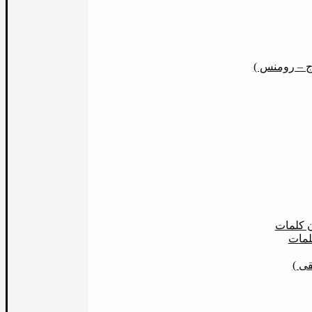
ج – رومنس )
ن كلمات
لمات
ى )