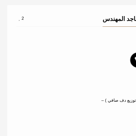
ماجد المهندس
2
وزيع دف صافي ) –