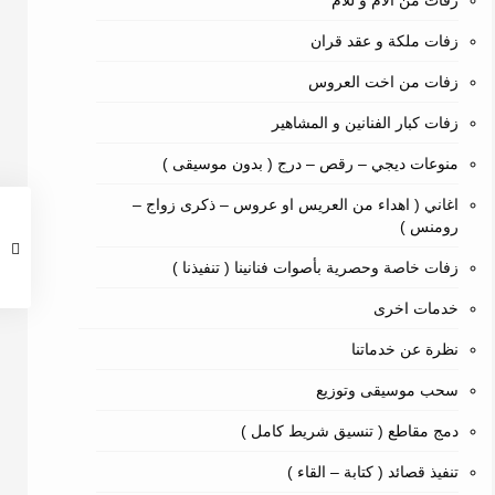
زفات من الأم و للأم
زفات ملكة و عقد قران
زفات من اخت العروس
زفات كبار الفنانين و المشاهير
منوعات ديجي – رقص – درج ( بدون موسيقى )
اغاني ( اهداء من العريس او عروس – ذكرى زواج –
رومنس )
زفات خاصة وحصرية بأصوات فنانينا ( تنفيذنا )
خدمات اخرى
نظرة عن خدماتنا
سحب موسيقى وتوزيع
دمج مقاطع ( تنسيق شريط كامل )
تنفيذ قصائد ( كتابة – القاء )