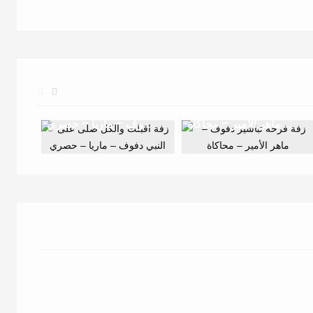
زفة فرحة تباشير دفوف – ماهر الأمير – محاكاة
زفة اقبلت والكل صلى على النبي دفوف – ماريا – حصري