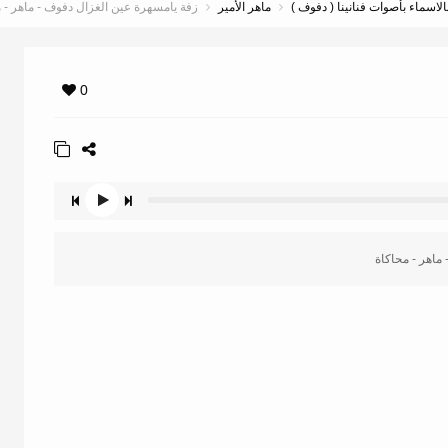
لاسماء بأصوات فنانينا ( دفوف )
ماهر الأمير
زفة يامسهرة عين الغزال دفوف - ماهر - 
0
ماهر - محاكاة