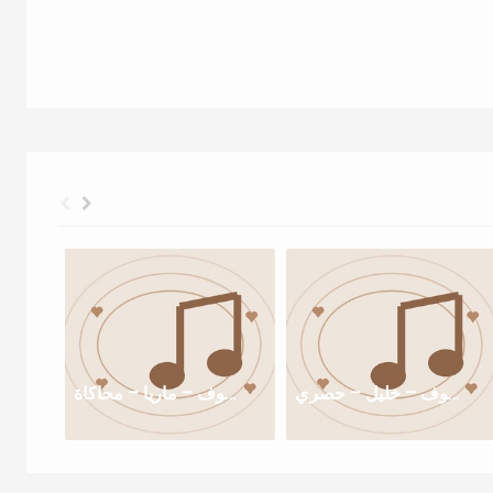
زفة اقبلي بدر البدور دفوف – خليل – حصري
زفة نحكي عن باهي جمالك دفوف – ماريا – محاكاة