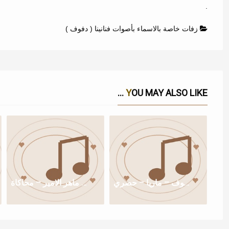
.
زفات خاصة بالاسماء بأصوات فنانينا ( دفوف )
YOU MAY ALSO LIKE ...
زفة بودعك والدمع سال دفوف – ماريا – حصري
زفة فستان الغيوم دفوف – ماهر الامير – محاكاة