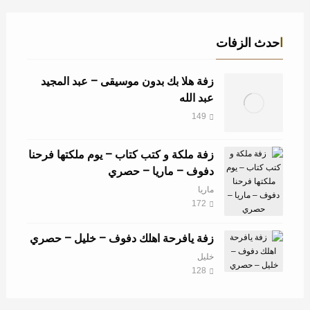
احدث الزفات
زفة هلا بك بدون موسيقى – عبد المجيد
عبد الله
149
زفة ملكة و كتب كتاب – يوم ملكتها فرحنا
دفوف – ماريا – حصري
ماريا
172
زفة يافرحة اهلك دفوف – خليل – حصري
خليل
128