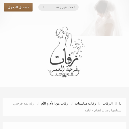
تسجيل الدخول
الزفات
زفات مناسبات
زفات من الأم و للأم
زفة يمه فرحتي
سبايبها رضاك انغام - عامة