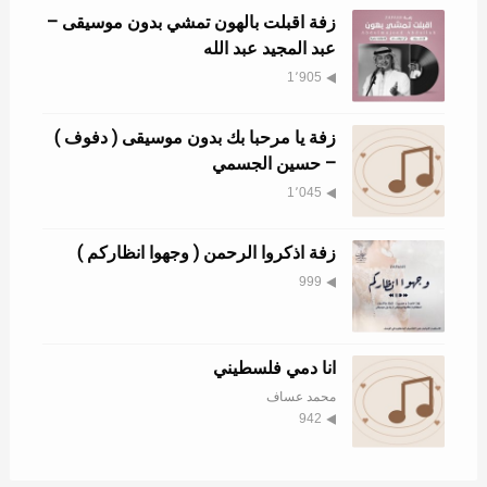
زفة اقبلت بالهون تمشي بدون موسيقى –
عبد المجيد عبد الله
1٬905
زفة يا مرحبا بك بدون موسيقى ( دفوف )
– حسين الجسمي
1٬045
زفة اذكروا الرحمن ( وجهوا انظاركم )
999
انا دمي فلسطيني
محمد عساف
942