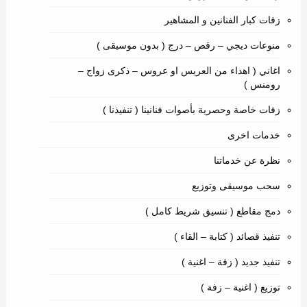
زفات كبار الفنانين و المشاهير
منوعات ديجي – رقص – درج ( بدون موسيقى )
اغاني ( اهداء من العريس او عروس – ذكرى زواج –
رومنس )
زفات خاصة وحصرية بأصوات فنانينا ( تنفيذنا )
خدمات اخرى
نظرة عن خدماتنا
سحب موسيقى وتوزيع
دمج مقاطع ( تنسيق شريط كامل )
تنفيذ قصائد ( كتابة – القاء )
تنفيذ جديد ( زفة – اغنية )
توزيع ( اغنية – زفة )