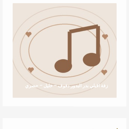
زفة اقبلي بدر البدور دفوف – خليل – حصري