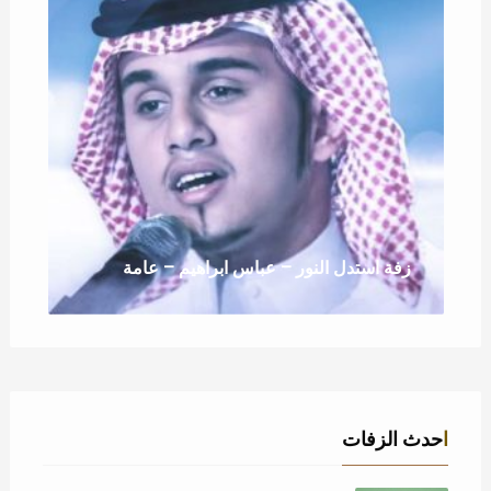
زفة استدل النور – عباس ابراهيم – عامة
احدث الزفات