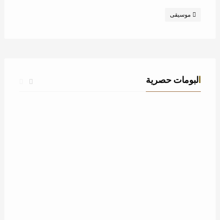
موسيقى
البومات حصرية
زفة استدل النور – عباس ابراهيم – عامة