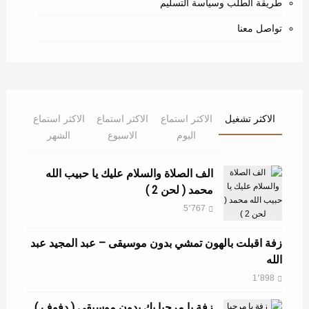
طريقة الطلب وسياسة التسليم
تواصل معنا
الاكثر تشغيل
الاكثر استماع
الاكثر استماع
الاكثر استماع
اليوم
الاسبوع
الشهر
الف الصلاة والسلام عليك يا حبيب الله
محمد ( لحن 2 )
5٬767
زفة اقبلت بالهون تمشي بدون موسيقى – عبد المجيد عبد
الله
1٬898
زفة يا مرحبا بك بدون موسيقى ( دفوف )