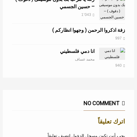
– حسين الجسمي
1٬043
زفة اذكروا الرحمن ( وجهوا انظاركم )
997
انا دمي فلسطيني
محمد عساف
940
NO COMMENT
اترك تعليقاً
يجب أنت تكون
مسجل الدخول
لتضيف تعليقاً.