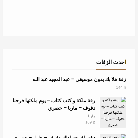
احدث الزفات
زفة هلا بك بدون موسيقى – عبد المجيد عبد الله
144
زفة ملكة و كتب كتاب – يوم ملكتها فرحنا
دفوف – ماريا – حصري
ماريا
169
زفة يافرحة اهلك دفوف – خليل – حصري