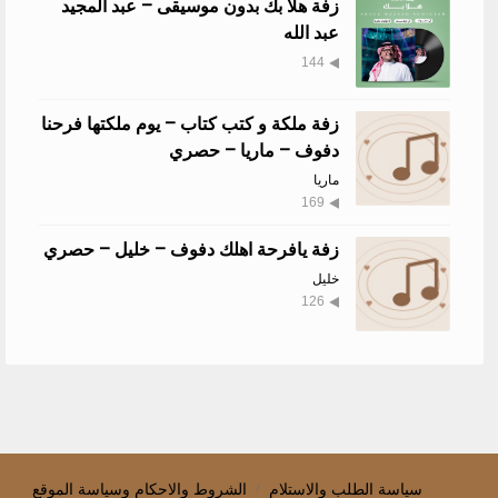
زفة هلا بك بدون موسيقى – عبد المجيد
عبد الله
144
زفة ملكة و كتب كتاب – يوم ملكتها فرحنا
دفوف – ماريا – حصري
ماريا
169
زفة يافرحة اهلك دفوف – خليل – حصري
خليل
126
سياسة الطلب والاستلام
الشروط والاحكام وسياسة الموقع