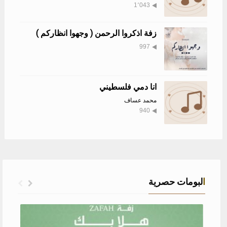
1٬043
زفة اذكروا الرحمن ( وجهوا انظاركم )
997
انا دمي فلسطيني
محمد عساف
940
البومات حصرية