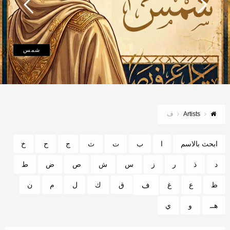
شمس
Artists
ف
ابحث بالاسم
ا
ب
ت
ث
ج
ح
خ
د
ذ
ر
ز
س
ش
ص
ض
ط
ف
ظ
ع
غ
ق
ك
ل
م
ن
هــ
و
ي