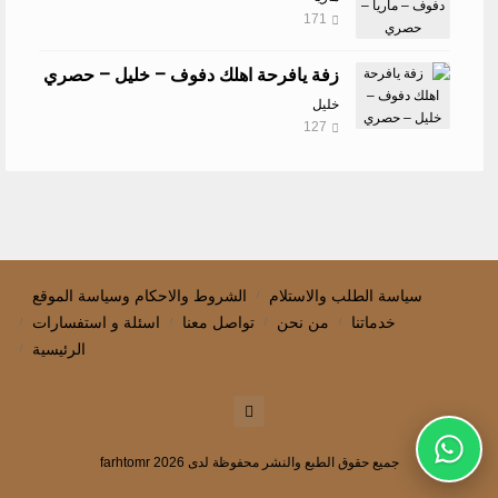
171
زفة يافرحة اهلك دفوف – خليل – حصري
خليل
127
سياسة الطلب والاستلام
الشروط والاحكام وسياسة الموقع
خدماتنا
من نحن
تواصل معنا
اسئلة و استفسارات
الرئيسية
جميع حقوق الطبع والنشر محفوظة لدى farhtomr 2026