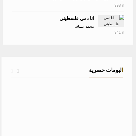
998
انا دمي فلسطيني
محمد عساف
941
البومات حصرية
زفة هلا بك بدون موسيقى – عبد المجيد عبد الله