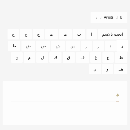
Artists
د
ابحث بالاسم
ا
ب
ت
ث
ج
ح
خ
د
ذ
ر
ز
س
ش
ص
ض
ط
ظ
ع
غ
ف
ق
ك
ل
م
ن
هــ
و
ي
د
داليا مبارك