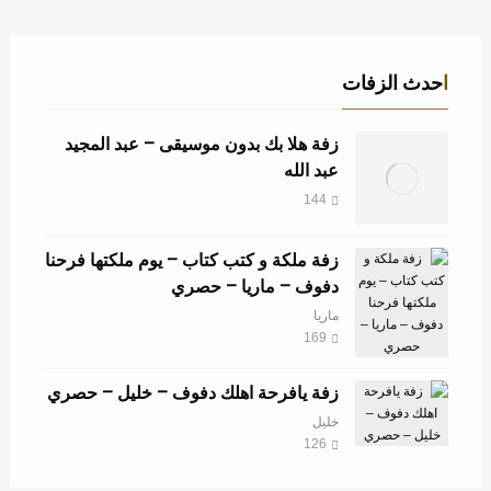
احدث الزفات
زفة هلا بك بدون موسيقى – عبد المجيد
عبد الله
144
زفة ملكة و كتب كتاب – يوم ملكتها فرحنا
دفوف – ماريا – حصري
ماريا
169
زفة يافرحة اهلك دفوف – خليل – حصري
خليل
126