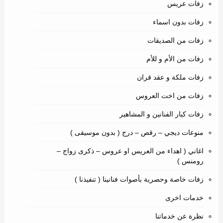
زفات عريس
زفات بدون اسماء
زفات من الصديقات
زفات من الأم و للأم
زفات ملكة و عقد قران
زفات من اخت العروس
زفات كبار الفنانين و المشاهير
منوعات ديجي – رقص – درج ( بدون موسيقى )
اغاني ( اهداء من العريس او عروس – ذكرى زواج –
رومنس )
زفات خاصة وحصرية بأصوات فنانينا ( تنفيذنا )
خدمات اخرى
نظرة عن خدماتنا