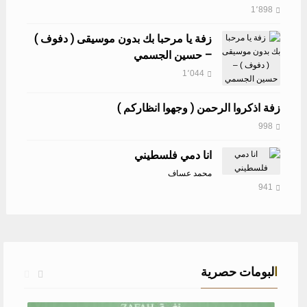
1٬898
زفة يا مرحبا بك بدون موسيقى ( دفوف )
– حسين الجسمي
1٬044
زفة اذكروا الرحمن ( وجهوا انظاركم )
998
انا دمي فلسطيني
محمد عساف
941
البومات حصرية