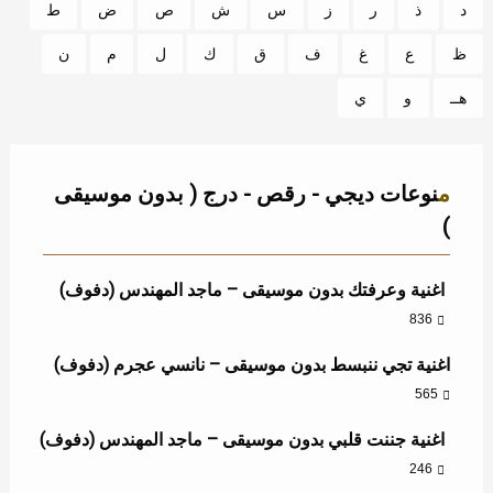
د
ذ
ر
ز
س
ش
ص
ض
ط
ظ
ع
غ
ف
ق
ك
ل
م
ن
هــ
و
ي
منوعات ديجي - رقص - درج ( بدون موسيقى
)
اغنية وعرفتك بدون موسيقى – ماجد المهندس (دفوف)
836
اغنية تجي ننبسط بدون موسيقى – نانسي عجرم (دفوف)
565
اغنية جننت قلبي بدون موسيقى – ماجد المهندس (دفوف)
246