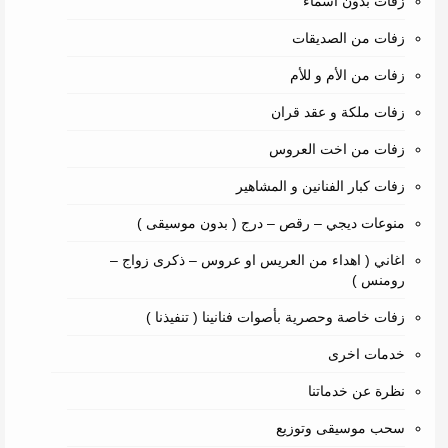
زفات بدون اسماء
زفات من الصديقات
زفات من الأم و للأم
زفات ملكة و عقد قران
زفات من اخت العروس
زفات كبار الفنانين و المشاهير
منوعات ديجي – رقص – درج ( بدون موسيقى )
اغاني ( اهداء من العريس او عروس – ذكرى زواج –
رومنس )
زفات خاصة وحصرية بأصوات فنانينا ( تنفيذنا )
خدمات اخرى
نظرة عن خدماتنا
سحب موسيقى وتوزيع