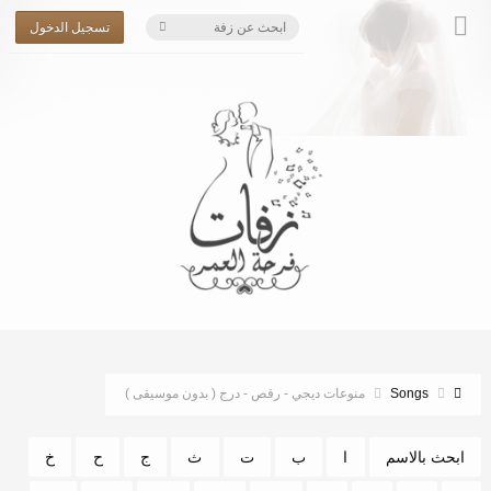
تسجيل الدخول
Songs
منوعات ديجي - رقص - درج ( بدون موسيقى )
ابحث بالاسم
ا
ب
ت
ث
ج
ح
خ