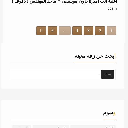
اغنية انت اميرة بدون موسيقى – ماجد المهندس ( دفوف )
228
6
…
4
3
2
1
ابحث عن زفة معينة
وسوم