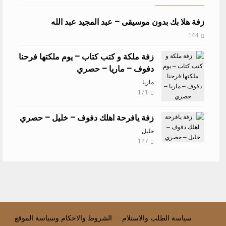
زفة هلا بك بدون موسيقى – عبد المجيد عبد الله
144
زفة ملكة و كتب كتاب – يوم ملكتها فرحنا
دفوف – ماريا – حصري
ماريا
171
زفة يافرحة اهلك دفوف – خليل – حصري
خليل
127
سياسة الطلب والاستلام
الشروط والاحكام وسياسة الموقع