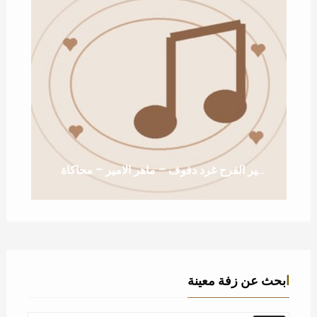
زفة طير الفرح غرد دفوف – ماهر الامير – محاكاة
ابحث عن زفة معينة