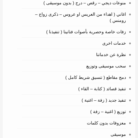
منوعات ديجي – رقص – درج ( بدون موسيقى )
اغاني ( اهداء من العريس او عروس – ذكرى زواج –
رومنس )
زفات خاصة وحصرية بأصوات فنانينا ( تنفيذنا )
خدمات اخرى
نظرة عن خدماتنا
سحب موسيقى وتوزيع
دمج مقاطع ( تنسيق شريط كامل )
تنفيذ قصائد ( كتابة – القاء )
تنفيذ جديد ( زفة – اغنية )
توزيع ( اغنية – زفة )
معزوفات بدون كلمات
موسيقى