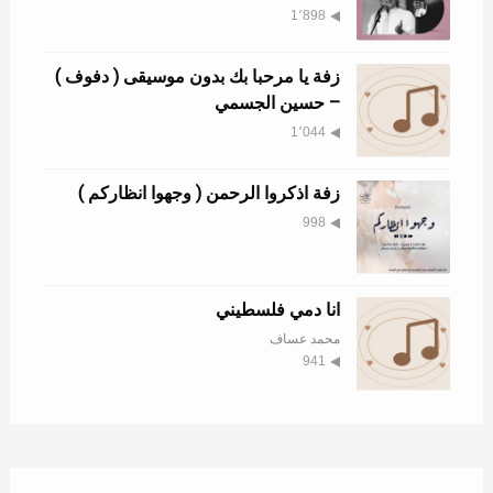
1٬898
زفة يا مرحبا بك بدون موسيقى ( دفوف )
– حسين الجسمي
1٬044
زفة اذكروا الرحمن ( وجهوا انظاركم )
998
انا دمي فلسطيني
محمد عساف
941