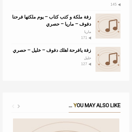
145
زفة ملكة و كتب كتاب – يوم ملكتها فرحنا
دفوف – ماريا – حصري
ماريا
171
زفة يافرحة اهلك دفوف – خليل – حصري
خليل
127
YOU MAY ALSO LIKE ...