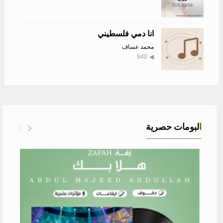
انا دمي فلسطيني
محمد عساف
940
البومات حصرية