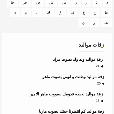
د
ذ
ر
ز
س
ش
ص
ض
ط
ظ
ع
غ
ف
ق
ك
ل
م
ن
هــ
و
ي
زفات مواليد
زفة مواليد ولد ولد بصوت مراد
24
زفة مواليد وطلت و اتهني بصوت ماهر
25
زفة مواليد لحظه قدومك بصووت ماهر الامير
18
زفة مواليد كم انتظرنا جيتك بصوت ماريا