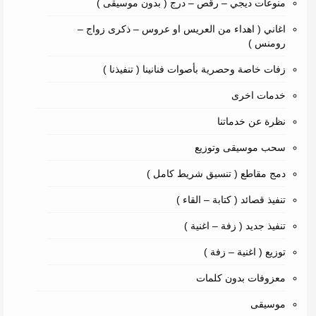
منوعات ديجي – رقص – درج ( بدون موسيقى )
اغاني ( اهداء من العريس او عروس – ذكرى زواج –
رومنس )
زفات خاصة وحصرية بأصوات فنانينا ( تنفيذنا )
خدمات اخرى
نظرة عن خدماتنا
سحب موسيقى وتوزيع
دمج مقاطع ( تنسيق شريط كامل )
تنفيذ قصائد ( كتابة – القاء )
تنفيذ جديد ( زفة – اغنية )
توزيع ( اغنية – زفة )
معزوفات بدون كلمات
موسيقى