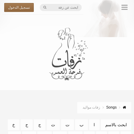
تسجيل الدخول
Songs
زفات مواليد
ابحث بالاسم
ا
ب
ت
ث
ج
ح
خ