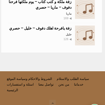
زفة ملكة و كتب كتاب – يوم ملكتها فرحنا
دفوف – ماريا – حصري
ماريا
169
زفة يافرحة اهلك دفوف – خليل – حصري
خليل
126
سياسة الطلب والاستلام
الشروط والاحكام وسياسة الموقع
خدماتنا
من نحن
تواصل معنا
اسئلة و استفسارات
الرئيسية