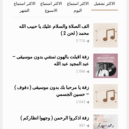
الاكثر تشغيل
الاكثر استماع
الاكثر استماع
الاكثر استماع
اليوم
الاسبوع
الشهر
الف الصلاة والسلام عليك يا حبيب الله
محمد ( لحن 2 )
5٬778
زفة اقبلت بالهون تمشي بدون موسيقى –
عبد المجيد عبد الله
1٬898
زفة يا مرحبا بك بدون موسيقى ( دفوف )
– حسين الجسمي
1٬043
زفة اذكروا الرحمن ( وجهوا انظاركم )
997